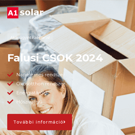
Akár ügyintézéssel is!
Falusi CSOK 2024
Napelemes rendszer
Okosotthon rendszer
Energiatároló
Hőszivattyú
További információ