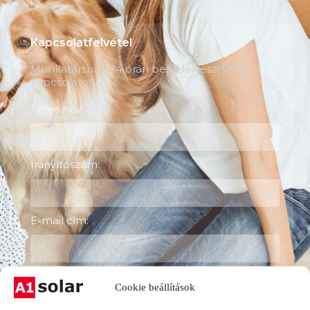
Kapcsolatfelvétel
Munkatársunk 24 órán belül felveszi Veled a
kapcsolatot!
Teljes név:
Irányítószám:
E-mail cím:
Telefonszám:
Cookie beállítások