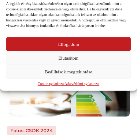
A legjobb élmény biztosítása érdekében olyan technológiákat használunk, mint a
Miben tudunk segíteni?
cookie-k az eszközadatok tárolására és/vagy eléréséhez. Ha beleegyezik ezekbe a
technológiákba, akkor olyan adatokat dolgozhatunk fel ezen az oldalon, mint a
böngészési viselkedés vagy az egyedi azonosítók. A hozzájárulás elmulasztása vagy
visszavonása bizonyos funkciókat és funkciókat hátrányosan érinthet.
Elfogadom az adatvédelmi és a
nyilatkozatban foglaltakat.
Elfogadom
Űrlap küldése
Elutasítom
Beállítások megtekintése
Cookie nyilatkozat
Adatvédelmi nyilatkozat
Falusi CSOK 2024