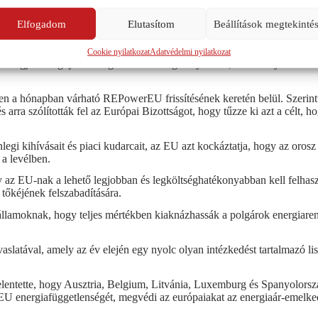
int hatszorosára nőne 2021-hez képest, amikor a szervezet országainak
Elfogadom
Elutasítom
Beállítások megtekinté
jedésének felgyorsítására irányuló erőfeszítéseket Európa-szerte, legi
bi 200 GW-ról.
Cookie nyilatkozat
Adatvédelmi nyilatkozat
eni fogja a megújuló energiaforrások engedélyezését, amikor nyilváno
n a hónapban várható REPowerEU frissítésének keretén belül. Szerintük
arra szólították fel az Európai Bizottságot, hogy tűzze ki azt a célt, 
gi kihívásait és piaci kudarcait, az EU azt kockáztatja, hogy az orosz
 a levélben.
gy az EU-nak a lehető legjobban és legköltséghatékonyabban kell felha
 tőkéjének felszabadítására.
agállamoknak, hogy teljes mértékben kiaknázhassák a polgárok energiar
tával, amely az év elején egy nyolc olyan intézkedést tartalmazó list
entette, hogy Ausztria, Belgium, Litvánia, Luxemburg és Spanyolország 
U energiafüggetlenségét, megvédi az európaiakat az energiaár-emelkedé