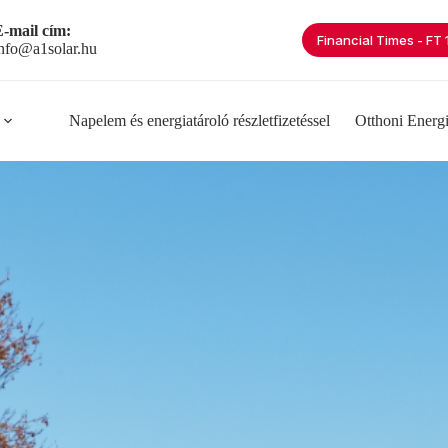
-mail cím:
Financial Times - FT
nfo@a1solar.hu
Napelem és energiatároló részletfizetéssel
Otthoni Energ