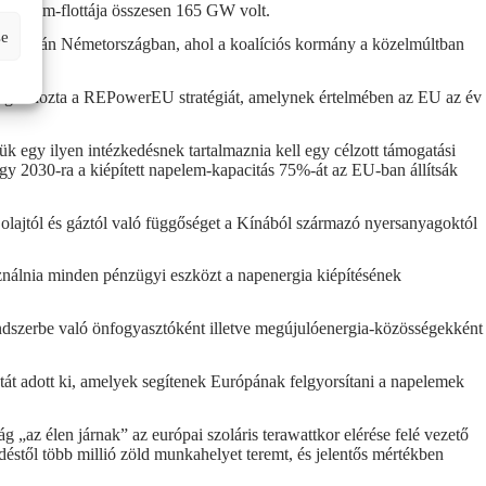
 napelem-flottája összesen 165 GW volt.
se
nkább talán Németországban, ahol a koalíciós kormány a közelmúltban
sságra hozta a REPowerEU stratégiát, amelynek értelmében az EU az év
 egy ilyen intézkedésnek tartalmaznia kell egy célzott támogatási
hogy 2030-ra a kiépített napelem-kapacitás 75%-át az EU-ban állítsák
 olajtól és gáztól való függőséget a Kínából származó nyersanyagoktól
sználnia minden pénzügyi eszközt a napenergia kiépítésének
endszerbe való önfogyasztóként illetve megújulóenergia-közösségekként
át adott ki, amelyek segítenek Európának felgyorsítani a napelemek
„az élen járnak” az európai szoláris terawattkor elérése felé vezető
stől több millió zöld munkahelyet teremt, és jelentős mértékben