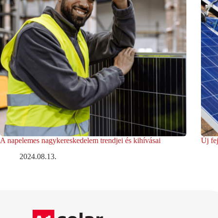
A napelemes nagykereskedelem trendjei és kihívásai
Új fe
2024.08.13.