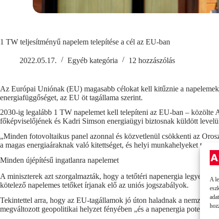
1 TW teljesítményű napelem telepítése a cél az EU-ban
2022.05.17.
Egyéb kategória
12 hozzászólás
Az Európai Uniónak (EU) magasabb célokat kell kitűznie a napelemek kiép
energiafüggőséget, az EU öt tagállama szerint.
2030-ig legalább 1 TW napelemet kell telepíteni az EU-ban – közölte
főképviselőjének és Kadri Simson energiaügyi biztosnak küldött level
„Minden fotovoltaikus panel azonnal és közvetlenül csökkenti az Orosz
a magas energiaáraknak való kitettséget, és helyi munkahelyeket terem
Minden újépítésű ingatlanra napelemet
A miniszterek azt szorgalmazták, hogy a tetőtéri napenergia legyen a no
A l
kötelező napelemes tetőket írjanak elő az uniós jogszabályok.
esz
ada
Tekintettel arra, hogy az EU-tagállamok jó úton haladnak a nemzeti energ
hoz
megváltozott geopolitikai helyzet fényében „és a napenergia potenciálj