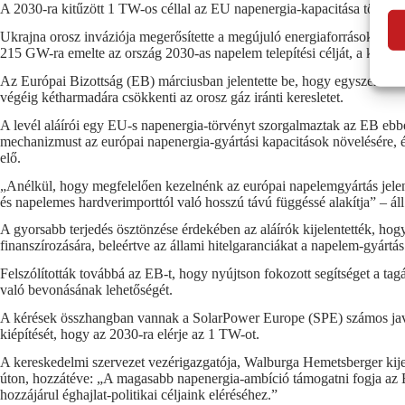
A 2030-ra kitűzött 1 TW-os céllal az EU napenergia-kapacitása több m
Ukrajna orosz inváziója megerősítette a megújuló energiaforrások elter
215 GW-ra emelte az ország 2030-as napelem telepítési célját, a koráb
Az Európai Bizottság (EB) márciusban jelentette be, hogy egyszerűsít
végéig kétharmadára csökkenti az orosz gáz iránti keresletet.
A levél aláírói egy EU-s napenergia-törvényt szorgalmaztak az EB ebbe
mechanizmust az európai napenergia-gyártási kapacitások növelésére, és 
elő.
„Anélkül, hogy megfelelően kezelnénk az európai napelemgyártás jelenle
és napelemes hardverimporttól való hosszú távú függéssé alakítja” – áll
A gyorsabb terjedés ösztönzése érdekében az aláírók kijelentették, ho
finanszírozására, beleértve az állami hitelgaranciákat a napelem-gyártás
Felszólították továbbá az EB-t, hogy nyújtson fokozott segítséget a t
való bevonásának lehetőségét.
A kérések összhangban vannak a SolarPower Europe (SPE) számos javasla
kiépítését, hogy az 2030-ra elérje az 1 TW-ot.
A kereskedelmi szervezet vezérigazgatója, Walburga Hemetsberger kijel
úton, hozzátéve: „A magasabb napenergia-ambíció támogatni fogja az E
hozzájárul éghajlat-politikai céljaink eléréséhez.”