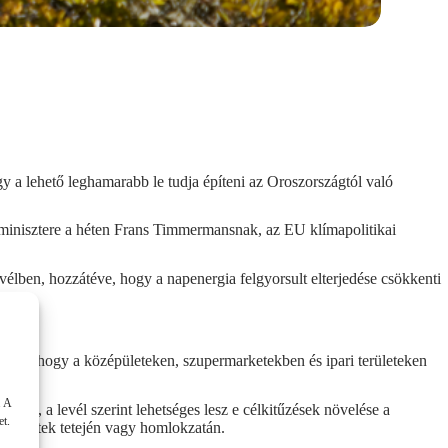
gy a lehető leghamarabb le tudja építeni az Oroszországtól való
 minisztere a héten Frans Timmermansnak, az EU klímapolitikai
élben, hozzátéve, hogy a napenergia felgyorsult elterjedése csökkenti
veltek, hogy a középületeken, szupermarketekben és ipari területeken
. A
 felé, a levél szerint lehetséges lesz e célkitűzések növelése a
et.
z épületek tetején vagy homlokzatán.