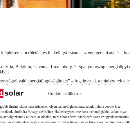
ítésének területén, és fel kell gyorsítania az energetikai átállást, ho
 Ausztria, Belgium, Litvánia, Luxemburg és Spanyolország energiaügyi
ükben.
országtól való energiafüggőségünket” – fogalmaztak a miniszterek a lev
t, miközben csökkenti az üvegházhatású gázok kibocsátását is.
Cookie beállítások
rma az újonnan épített házak esetében, illetve azzal kapcsolatban is ér
egjobb élmény biztosítása érdekében olyan technológiákat használunk, mint a cookie-k az
közadatok tárolására és/vagy eléréséhez. Ha beleegyezik ezekbe a technológiákba, akkor olyan
tokat dolgozhatunk fel ezen az oldalon, mint a böngészési viselkedés vagy az egyedi azonosítók
ia- és éghajlati terveikben szereplő napenergia-kiépítési célok túllépése
zájárulás elmulasztása vagy visszavonása bizonyos funkciókat és funkciókat hátrányosan érinth
ának felszabadítása érdekében, mint jelentős megújuló energiaforrás” a