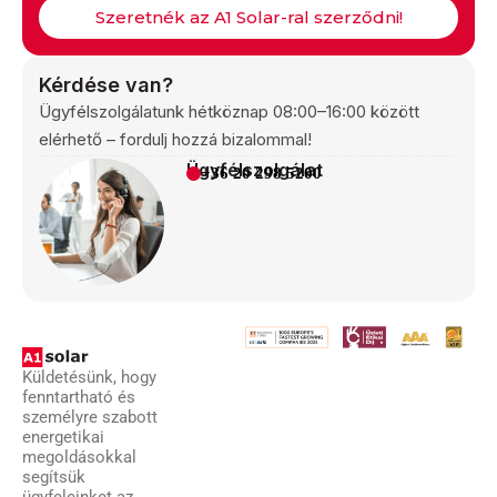
Szeretnék az A1 Solar-ral szerződni!
Kérdése van?
Ügyfélszolgálatunk hétköznap 08:00–16:00 között
elérhető – fordulj hozzá bizalommal!
Ügyfélszolgálat
+36 20 298 5200
Küldetésünk, hogy
fenntartható és
személyre szabott
energetikai
megoldásokkal
segítsük