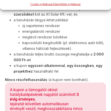
Cookie nyilatkozat
Adatvédelmi nyilatkozat
a kupon felhasználására vonatkozóan
új vállalkozási
szerződést
köt az A1 Solar Kft.-vel, és
a beruházás tárgya lehet például:
új napelemes rendszer
energiatároló rendszer
meglévő rendszer bővítése
kapcsolódó kiegészítők (pl. elektromos autó töltő,
villamos hálózati fejlesztések)
a beruházás teljes bruttó összege meghaladja a
2 000
000 Ft-ot
a kupon
egyszeri alkalommal
,
egy összegben
,
egy
projekthez
használható fel
Nincs részfelhasználás
(a kupon nem bontható).
A kupon a támogatói okirat
hatálybalépésének napjától számított
3
évig érvényes
,
lejáratát követően automatikusan
érvényét veszti, meghosszabbításra nincs