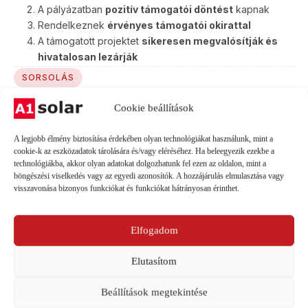
A pályázatban
pozitív támogatói döntést
kapnak
Rendelkeznek
érvényes támogatói okirattal
A támogatott projektet
sikeresen megvalósítják és
hivatalosan lezárják
SORSOLÁS
Hogyan választjuk ki a nyertest?
Cookie beállítások
A nyertest véletlenszerű sorsolással választjuk ki a jogosult
résztvevők közül.
A legjobb élmény biztosítása érdekében olyan technológiákat használunk, mint a
cookie-k az eszközadatok tárolására és/vagy eléréséhez. Ha beleegyezik ezekbe a
Sorsolás:
a pályázati felületen elérhetővé váló szerződéskötési
technológiákba, akkor olyan adatokat dolgozhatunk fel ezen az oldalon, mint a
lehetőség megnyílásától számított 30 napos
böngészési viselkedés vagy az egyedi azonosítók. A hozzájárulás elmulasztása vagy
szerződéskötési időszak lezárását követő 15
visszavonása bizonyos funkciókat és funkciókat hátrányosan érinthet.
munkanapon belül. Sorsolás a Szervező által,
online véletlenszerű generátor segítségével
Elfogadom
A KUPONRÓL
Elutasítom
Hogyan használhatod fel a 100 000 Ft-os
kupont?
Beállítások megtekintése
A kupon kizárólag akkor használható fel, ha az Ügyfél: