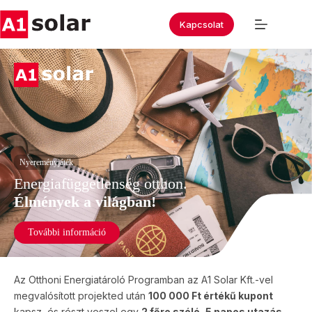
Kapcsolat
Nyereményjáték
Energiafüggetlenség otthon.
Élmények a világban!
További információ
Az Otthoni Energiatároló Programban az A1 Solar Kft.-vel
megvalósított projekted után
100 000 Ft értékű kupont
kapsz, és részt veszel egy
2 főre szóló, 5 napos utazás