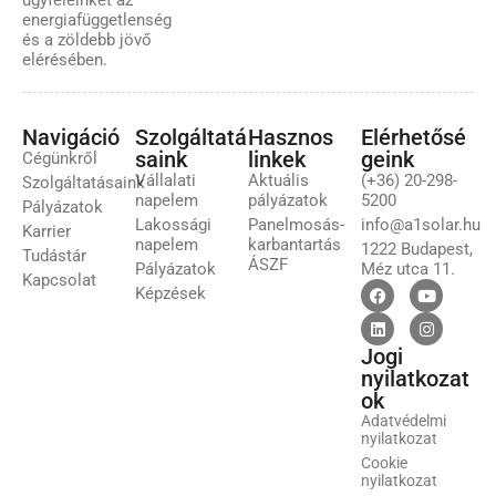
ügyfeleinket az
energiafüggetlenség
és a zöldebb jövő
elérésében.
Navigáció
Szolgáltatá
Hasznos
Elérhetősé
saink
linkek
geink
Cégünkről
Vállalati
Aktuális
(+36) 20-298-
Szolgáltatásaink
napelem
pályázatok
5200
Pályázatok
Lakossági
Panelmosás-
info@a1solar.hu
Karrier
napelem
karbantartás
1222 Budapest,
Tudástár
ÁSZF
Pályázatok
Méz utca 11.
Kapcsolat
Képzések
Jogi
nyilatkozat
ok
Adatvédelmi
nyilatkozat
Cookie
nyilatkozat