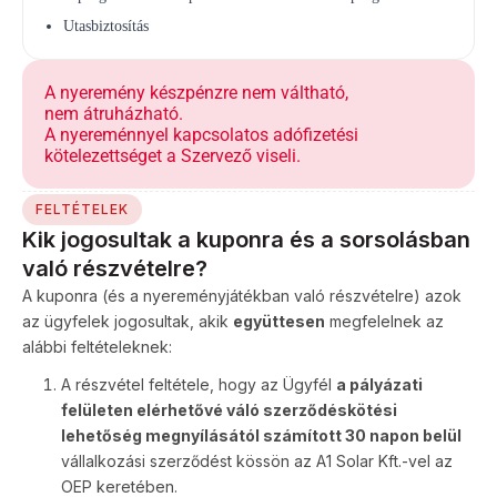
Utasbiztosítás
A nyeremény készpénzre nem váltható,
nem átruházható.
A nyereménnyel kapcsolatos adófizetési
kötelezettséget a Szervező viseli.
FELTÉTELEK
Kik jogosultak a kuponra és a sorsolásban
való részvételre?
A kuponra (és a nyereményjátékban való részvételre) azok
az ügyfelek jogosultak, akik
együttesen
megfelelnek az
alábbi feltételeknek:
A részvétel feltétele, hogy az Ügyfél
a pályázati
felületen elérhetővé váló szerződéskötési
lehetőség megnyílásától számított 30 napon belül
vállalkozási szerződést kössön az A1 Solar Kft.-vel az
OEP keretében.