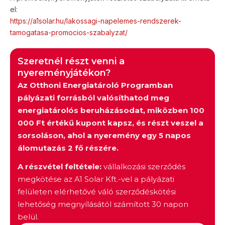
el:
https://a1solar.hu/lakossagi-napelemes-rendszerek-
tamogatasa-promocios-szabalyzat/
Szeretnél részt venni a
nyereményjátékon?
Az Otthoni Energiatároló Programban
pályázati forrásból valósíthatod meg
energiatárolós beruházásodat, miközben 100
000 Ft értékű kupont kapsz, és részt veszel a
sorsoláson, ahol a nyeremény egy 5 napos
álomutazás 2 fő részére.
A részvétel feltétele:
vállalkozási szerződés
megkötése az A1 Solar Kft.-vel a pályázati
felületen elérhetővé váló szerződéskötési
lehetőség megnyílásától számított 30 napon
belül.