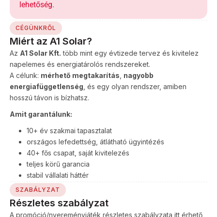
lehetőség.
CÉGÜNKRŐL
Miért az A1 Solar?
Az
A1 Solar Kft.
több mint egy évtizede tervez és kivitelez
napelemes és energiatárolós rendszereket.
A célunk:
mérhető megtakarítás
,
nagyobb
energiafüggetlenség
, és egy olyan rendszer, amiben
hosszú távon is bízhatsz.
Amit garantálunk:
10+ év szakmai tapasztalat
országos lefedettség, átlátható ügyintézés
40+ fős csapat, saját kivitelezés
teljes körű garancia
stabil vállalati háttér
SZABÁLYZAT
Részletes szabályzat
A promóció/nyereményjáték részletes szabályzata itt érhető