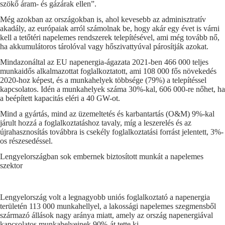
szökő áram- és gázárak ellen”.
Még azokban az országokban is, ahol kevesebb az adminisztratív
akadály, az európaiak arról számolnak be, hogy akár egy évet is várni
kell a tetőtéri napelemes rendszerek telepítésével, ami még tovább nő,
ha akkumulátoros tárolóval vagy hőszivattyúval párosítják azokat.
Mindazonáltal az EU napenergia-ágazata 2021-ben 466 000 teljes
munkaidős alkalmazottat foglalkoztatott, ami 108 000 fős növekedés
2020-hoz képest, és a munkahelyek többsége (79%) a telepítéssel
kapcsolatos. Idén a munkahelyek száma 30%-kal, 606 000-re nőhet, ha
a beépített kapacitás eléri a 40 GW-ot.
Mind a gyártás, mind az üzemeltetés és karbantartás (O&M) 9%-kal
járult hozzá a foglalkoztatáshoz tavaly, míg a leszerelés és az
újrahasznosítás továbbra is csekély foglalkoztatási forrást jelentett, 3%-
os részesedéssel.
Lengyelországban sok embernek biztosított munkát a napelemes
szektor
Lengyelország volt a legnagyobb uniós foglalkoztató a napenergia
területén 113 000 munkahellyel, a lakossági napelemes szegmensből
származó állások nagy aránya miatt, amely az ország napenergiával
kapcsolatos munkahelyeinek 90%-át tette ki.