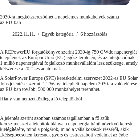
2030-ra megkétszereződhet a napelemes munkahelyek száma
az EU-ban
2022.11.11.
Egyéb kategória
6 hozzászólás
A REPowerEU forgatókönyve szerint 2030-ig 750 GWdc napenergiát
telepítenek az Európai Unió (EU) egész területén, és az integrációnak
1 millió napenergiával foglalkozó munkavállalóra lesz szüksége, amely
kétszerese a 2021-es adatoknak.
A SolarPower Europe (SPE) kereskedelmi szervezet 2022-es EU Solar
Jobs jelentése szerint, 1 TW-nyi telepített napelem 2030-ra való elérése
az EU-ban további 500 000 munkahelyet teremthet.
Hiány van nemzetközileg a jó telepítőkből
A jelentés szerint azonban számos tagállamban a fő szűk
keresztmetszet a telepítők hiánya a napenergia iránti növekvő kereslet
kielégítésére, mind a polgárok, mind a vállalkozások részéről, akik
„kétségbeesetten keresnek gyors és testreszabott védelmet az égbe