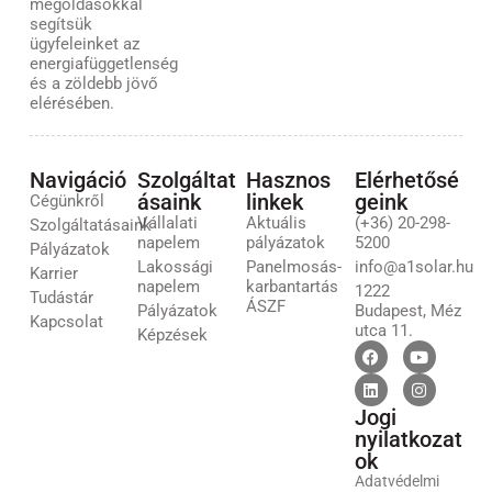
megoldásokkal
segítsük
ügyfeleinket az
energiafüggetlenség
és a zöldebb jövő
elérésében.
Navigáció
Szolgáltat
Hasznos
Elérhetősé
ásaink
linkek
geink
Cégünkről
Vállalati
Aktuális
(+36) 20-298-
Szolgáltatásaink
napelem
pályázatok
5200
Pályázatok
Lakossági
Panelmosás-
info@a1solar.hu
Karrier
napelem
karbantartás
1222
Tudástár
ÁSZF
Pályázatok
Budapest, Méz
Kapcsolat
utca 11.
Képzések
Jogi
nyilatkozat
ok
Adatvédelmi