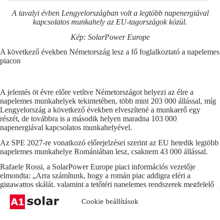
A tavalyi évben Lengyelországban volt a legtöbb napenergiával
kapcsolatos munkahely az EU-tagországok közül.
Kép: SolarPower Europe
A következő években Németország lesz a fő foglalkoztató a napelemes
piacon
A jelentés öt évre előre vetítve Németországot helyezi az élre a
napelemes munkahelyek tekintetében, több mint 203 000 állással, míg
Lengyelország a következő években elveszítené a munkaerő egy
részét, de továbbra is a második helyen maradna 103 000
napenergiával kapcsolatos munkahelyével.
Az SPE 2027-re vonatkozó előrejelzései szerint az EU hetedik legtöbb
napelemes munkahelye Romániában lesz, csaknem 43 000 állással.
Rafaele Rossi, a SolarPower Europe piaci információs vezetője
elmondta: „Arra számítunk, hogy a román piac addigra eléri a
gigawattos skálát, valamint a tetőtéri napelemes rendszerek megfelelő
hányadát és a munkaerőköltség elérhetőségét a többi hasonló méretű
Cookie beállítások
uniós piachoz képest, és csatlakozni fog ehhez a csoporthoz [az első
hét foglalkoztatóhoz].”