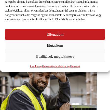
A legjobb élmény biztosítása érdekében olyan technológiákat használunk, mint a
cookie-k az eszközadatok tárolására és/vagy eléréséhez. Ha beleegyezik ezekbe a
Forrás:
https://www.pv-tech.org/repowereu-scenario-could-double-
technológiákba, akkor olyan adatokat dolgozhatunk fel ezen az oldalon, mint a
number-of-solar-jobs-in-eu-by-2030/
böngészési viselkedés vagy az egyedi azonosítók. A hozzájárulás elmulasztása vagy
visszavonása bizonyos funkciókat és funkciókat hátrányosan érinthet.
Elfogadom
PREVIOUS
NEXT
Elutasítom
Ezek is érdekelhetnek...
Beállítások megtekintése
Cookie nyilatkozat
Adatvédelmi nyilatkozat