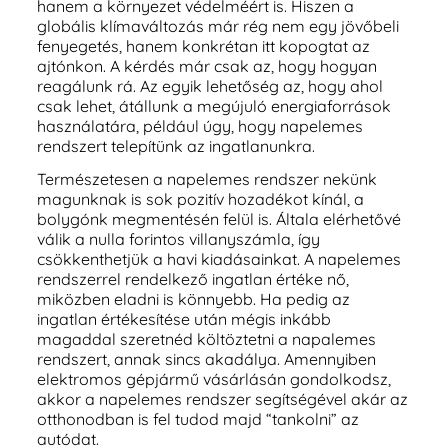
hanem a környezet védelméért is. Hiszen a
globális klímaváltozás már rég nem egy jövőbeli
fenyegetés, hanem konkrétan itt kopogtat az
ajtónkon. A kérdés már csak az, hogy hogyan
reagálunk rá. Az egyik lehetőség az, hogy ahol
csak lehet, átállunk a megújuló energiaforrások
használatára, például úgy, hogy napelemes
rendszert telepítünk az ingatlanunkra.
Természetesen a napelemes rendszer nekünk
magunknak is sok pozitív hozadékot kínál, a
bolygónk megmentésén felül is. Általa elérhetővé
válik a nulla forintos villanyszámla, így
csökkenthetjük a havi kiadásainkat. A napelemes
rendszerrel rendelkező ingatlan értéke nő,
miközben eladni is könnyebb. Ha pedig az
ingatlan értékesítése után mégis inkább
magaddal szeretnéd költöztetni a napalemes
rendszert, annak sincs akadálya. Amennyiben
elektromos gépjármű vásárlásán gondolkodsz,
akkor a napelemes rendszer segítségével akár az
otthonodban is fel tudod majd “tankolni” az
autódat.