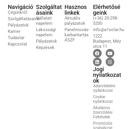
Navigáció
Szolgáltat
Hasznos
Elérhetősé
ásaink
linkek
geink
Cégünkről
Vállalati
Aktuális
(+36) 20-298-
Szolgáltatásaink
napelem
pályázatok
5200
Pályázatok
Lakossági
Panelmosás-
info@a1solar.hu
Karrier
napelem
karbantartás
1222
Tudástár
ÁSZF
Pályázatok
Budapest, Méz
Kapcsolat
utca 11.
Képzések
Jogi
nyilatkozat
ok
Adatvédelmi
nyilatkozat
Cookie
nyilatkozat
Általános
Szerződési
Feltételek
Promóciós
szabályzat