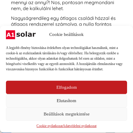
mennyi az annyi?! Nos, pontosan megmondani
nem, de kalkulálni lehet.
Nagyságrendileg egy átlagos családi házzal és
átlagos rendszerrel számolva, a nulla forintos
villanyszámlához elég teljesítményt nyújtó
Cookie beállítások
rendszert telepítve, minden munkaköltséggel
együtt 3 millió forintot kell rááldozni. Ha nem
nőnének a mostanihoz képest az energiaárak (de
A legjobb élmény biztosítása érdekében olyan technológiákat használunk, mint a
nőni fognak!), akkor 18 év alatt térül meg a
cookie-k az eszközadatok tárolására és/vagy eléréséhez. Ha beleegyezik ezekbe a
technológiákba, akkor olyan adatokat dolgozhatunk fel ezen az oldalon, mint a
befektetés. A 3 millióból szerencsés esetben még
böngészési viselkedés vagy az egyedi azonosítók. A hozzájárulás elmulasztása vagy
lejön a pályázaton nyert támogatás összege is,
visszavonása bizonyos funkciókat és funkciókat hátrányosan érinthet.
így még kedvezőbb eredményt kapunk, hiszen
annyival kevesebb pénzt kellett a zsebünkből
kivennünk. Ha szeretnél ennél pontosabb
Elfogadom
válaszokat kapni,
vedd fel velünk a kapcsolatot
!
Elutasítom
Beállítások megtekintése
Cookie nyilatkozat
Adatvédelmi nyilatkozat