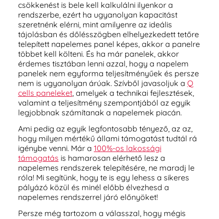
csökkenést is bele kell kalkulálni ilyenkor a
rendszerbe, ezért ha ugyanolyan kapacitást
szeretnénk elérni, mint amilyenre az ideális
tájolásban és dőlésszögben elhelyezkedett tetőre
telepített napelemes panel képes, akkor a panelre
többet kell költeni. És ha már panelek, akkor
érdemes tisztában lenni azzal, hogy a napelem
panelek nem egyforma teljesítményűek és persze
nem is ugyanolyan árúak. Szívből javasoljuk a
Q
cells paneleket
, amelyek a technikai fejlesztések,
valamint a teljesítmény szempontjából az egyik
legjobbnak számítanak a napelemek piacán.
Ami pedig az egyik legfontosabb tényező, az az,
hogy milyen mértékű állami támogatást tudtál rá
igénybe venni. Már a
100%-os lakossági
támogatás
is hamarosan elérhető lesz a
napelemes rendszerek telepítésére, ne maradj le
róla! Mi segítünk, hogy te is egy lehess a sikeres
pályázó közül és minél előbb élvezhesd a
napelemes rendszerrel járó előnyöket!
Persze még tartozom a válasszal, hogy mégis