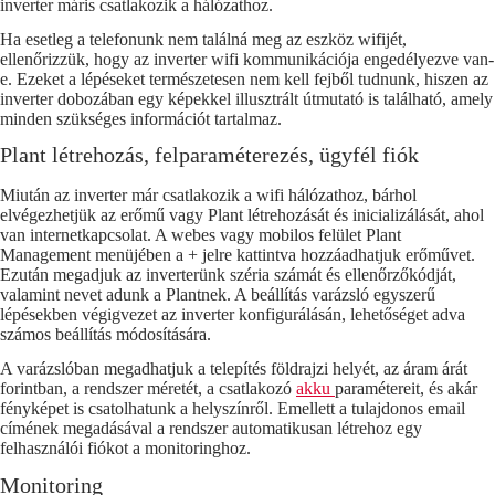
inverter máris csatlakozik a hálózathoz.
Ha esetleg a telefonunk nem találná meg az eszköz wifijét,
ellenőrizzük, hogy az inverter wifi kommunikációja engedélyezve van-
e. Ezeket a lépéseket természetesen nem kell fejből tudnunk, hiszen az
inverter dobozában egy képekkel illusztrált útmutató is található, amely
minden szükséges információt tartalmaz.
Plant létrehozás, felparaméterezés, ügyfél fiók
Miután az inverter már csatlakozik a wifi hálózathoz, bárhol
elvégezhetjük az erőmű vagy Plant létrehozását és inicializálását, ahol
van internetkapcsolat. A webes vagy mobilos felület Plant
Management menüjében a + jelre kattintva hozzáadhatjuk erőművet.
Ezután megadjuk az inverterünk széria számát és ellenőrzőkódját,
valamint nevet adunk a Plantnek. A beállítás varázsló egyszerű
lépésekben végigvezet az inverter konfigurálásán, lehetőséget adva
számos beállítás módosítására.
A varázslóban megadhatjuk a telepítés földrajzi helyét, az áram árát
forintban, a rendszer méretét, a csatlakozó
akku
paramétereit, és akár
fényképet is csatolhatunk a helyszínről. Emellett a tulajdonos email
címének megadásával a rendszer automatikusan létrehoz egy
felhasználói fiókot a monitoringhoz.
Monitoring