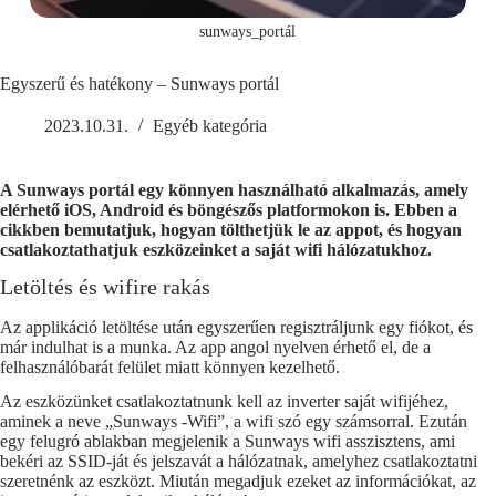
sunways_portál
Egyszerű és hatékony – Sunways portál
2023.10.31.
Egyéb kategória
A Sunways portál egy könnyen használható alkalmazás, amely
elérhető iOS, Android és böngészős platformokon is. Ebben a
cikkben bemutatjuk, hogyan tölthetjük le az appot, és hogyan
csatlakoztathatjuk eszközeinket a saját wifi hálózatukhoz.
Letöltés és wifire rakás
Az applikáció letöltése után egyszerűen regisztráljunk egy fiókot, és
már indulhat is a munka. Az app angol nyelven érhető el, de a
felhasználóbarát felület miatt könnyen kezelhető.
Az eszközünket csatlakoztatnunk kell az inverter saját wifijéhez,
aminek a neve „Sunways -Wifi”, a wifi szó egy számsorral. Ezután
egy felugró ablakban megjelenik a Sunways wifi asszisztens, ami
bekéri az SSID-ját és jelszavát a hálózatnak, amelyhez csatlakoztatni
szeretnénk az eszközt. Miután megadjuk ezeket az információkat, az