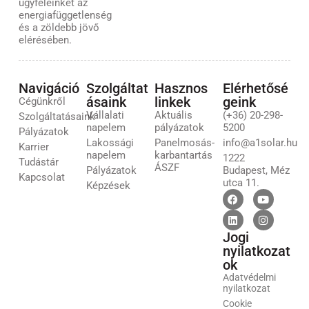
ügyfeleinket az
energiafüggetlenség
és a zöldebb jövő
elérésében.
Navigáció
Szolgáltat
Hasznos
Elérhetősé
ásaink
linkek
geink
Cégünkről
Vállalati
Aktuális
(+36) 20-298-
Szolgáltatásaink
napelem
pályázatok
5200
Pályázatok
Lakossági
Panelmosás-
info@a1solar.hu
Karrier
napelem
karbantartás
1222
Tudástár
ÁSZF
Pályázatok
Budapest, Méz
Kapcsolat
utca 11.
Képzések
Jogi
nyilatkozat
ok
Adatvédelmi
nyilatkozat
Cookie