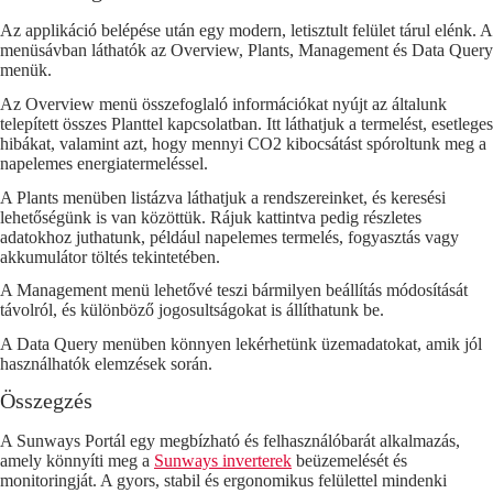
Az applikáció belépése után egy modern, letisztult felület tárul elénk. A
menüsávban láthatók az Overview, Plants, Management és Data Query
menük.
Az Overview menü összefoglaló információkat nyújt az általunk
telepített összes Planttel kapcsolatban. Itt láthatjuk a termelést, esetleges
hibákat, valamint azt, hogy mennyi CO2 kibocsátást spóroltunk meg a
napelemes energiatermeléssel.
A Plants menüben listázva láthatjuk a rendszereinket, és keresési
lehetőségünk is van közöttük. Rájuk kattintva pedig részletes
adatokhoz juthatunk, például napelemes termelés, fogyasztás vagy
akkumulátor töltés tekintetében.
A Management menü lehetővé teszi bármilyen beállítás módosítását
távolról, és különböző jogosultságokat is állíthatunk be.
A Data Query menüben könnyen lekérhetünk üzemadatokat, amik jól
használhatók elemzések során.
Összegzés
A Sunways Portál egy megbízható és felhasználóbarát alkalmazás,
amely könnyíti meg a
Sunways inverterek
beüzemelését és
monitoringját. A gyors, stabil és ergonomikus felülettel mindenki