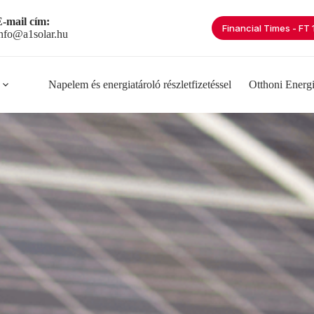
-mail cím:
Financial Times - FT
nfo@a1solar.hu
Napelem és energiatároló részletfizetéssel
Otthoni Energ