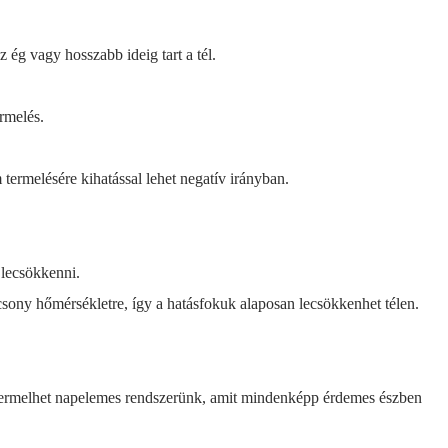
 ég vagy hosszabb ideig tart a tél.
rmelés.
 termelésére kihatással lehet negatív irányban.
 lecsökkenni.
ony hőmérsékletre, így a hatásfokuk alaposan lecsökkenhet télen.
s termelhet napelemes rendszerünk, amit mindenképp érdemes észben