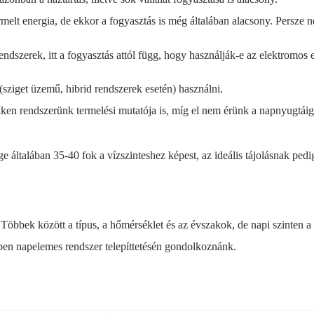
elt energia, de ekkor a fogyasztás is még általában alacsony. Persze 
szerek, itt a fogyasztás attól függ, hogy használják-e az elektromos e
 (sziget üzemű, hibrid rendszerek esetén) használni.
n rendszerünk termelési mutatója is, míg el nem érünk a napnyugtáig, 
általában 35-40 fok a vízszinteshez képest, az ideális tájolásnak pedig
 Többek között a típus, a hőmérséklet és az évszakok, de napi szinten a
ben napelemes rendszer telepíttetésén gondolkoznánk.