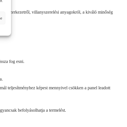
et.
artószerkezetről, villanyszerelési anyagokról, a kiváló minőség
se
ssza fog esni.
a.
mál teljesítményhez képest mennyivel csökken a panel leadott
gyancsak befolyásolhatja a termelést.