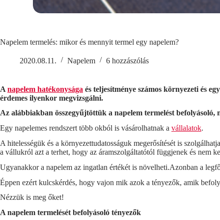
Napelem termelés: mikor és mennyit termel egy napelem?
2020.08.11.
Napelem
6 hozzászólás
A
napelem hatékonysága
és teljesítménye számos környezeti és eg
érdemes ilyenkor megvizsgálni.
Az alábbiakban összegyűjtöttük a napelem termelést befolyásoló,
Egy napelemes rendszert több okból is vásárolhatnak a
vállalatok
.
A hitelességük és a környezettudatosságuk megerősítését is szolgálhatja 
a vállukról azt a terhet, hogy az áramszolgáltatótól függjenek és nem ke
Ugyanakkor a napelem az ingatlan értékét is növelheti.
Azonban a legfőb
Éppen ezért kulcskérdés, hogy vajon mik azok a tényezők, amik befoly
Nézzük is meg őket!
A napelem termelését befolyásoló tényezők