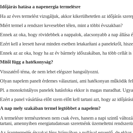
Időjárás hatása a napenergia termelésre
Ha az éves termelést vizsgáljuk, akkor kikerülhetetlen az időjárás szer
Miért termel a rendszer kevesebbet télen, mint a többi évszakban?
Ennek az oka, hogy rövidebbek a nappalok, alacsonyabb a nap állása és
Ezért kell a leesett havat minden esetben letakarítani a panelekről, hisze
Ennek az az oka, hogy ha az év bármely időszakában, ha több cellát is l
Mitől függ a hatékonyság?
Visszatérő téma, de nem lehet elégszer hangsúlyozni.
Olyan napelem panelt érdemes választani, ami hatékonyan működik felh
Pl. a monokristályos panelek hatásfoka ekkor is magas maradhat. Ugya
Ezért a panel vásárlása előtt szem előtt kell tartani azt, hogy az időjá
A nap mely szakában termel legtöbbet a napelem?
A termelésre természetesen nem csak éves, hanem a napi szintű válto
tartani, amennyiben energiatudatosan szeretnénk üzemeltetni rendszerü
Az áramtermelés éjszakai fény hiányában a nullával egyenlő, de ekkor az