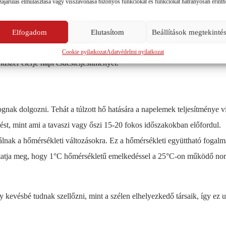
zájárulás elmulasztása vagy visszavonása bizonyos funkciókat és funkciókat hátrányosan érinth
ljesítménysűrűsége és panelteljesítménye is átlag fölötti.
zes részénél fontos szempont. Tehát legyen szó panelről, inverterről, t
Elfogadom
Elutasítom
Beállítások megtekinté
Cookie nyilatkozat
Adatvédelmi nyilatkozat
dszer elérje napi csúcsteljesítményét.
gnak dolgozni. Tehát a túlzott hő hatására a napelemek teljesítménye vi
ést, mint ami a tavaszi vagy őszi 15-20 fokos időszakokban előfordul.
nak a hőmérsékleti változásokra. Ez a hőmérsékleti együttható fogalm
mutatja meg, hogy 1°C hőmérsékletű emelkedéssel a 25°C-on működő nor
 kevésbé tudnak szellőzni, mint a szélen elhelyezkedő társaik, így ez u