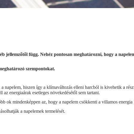
yéb jellemzőtől függ. Nehéz pontosan meghatározni, hogy a napele
 meghatározó szempontokat.
a napelem, hiszen így a klímaváltozás elleni harcból is kivehetik a rész
ll az energiaárak esetleges növekedésétől sem tartani.
b ok mindenképpen az, hogy a napelem csökkenti a villamos energia köl
ásolhatják a napelemek termelését.