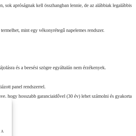
 sok apróságnak kell összhangban lennie, de az alábbiak legalábbis
t termelhet, mint egy vékonyrétegű napelemes rendszer.
ájolásra és a beesési szögre egyáltalán nem érzékenyek.
ázott panel rendszerrel.
őnye, hogy hosszabb garanciaidővel (30 év) lehet számolni és gyakorta
. A