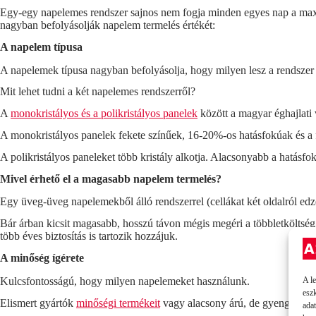
Egy-egy napelemes rendszer sajnos nem fogja minden egyes nap a maxim
nagyban befolyásolják napelem termelés értékét:
A napelem típusa
A napelemek típusa nagyban befolyásolja, hogy milyen lesz a rendszer 
Mit lehet tudni a
két napelemes rendszerről
?
A
monokristályos és a polikristályos panelek
között a magyar éghajlati
A monokristályos panelek fekete színűek, 16-20%-os hatásfokúak és a fe
A polikristályos paneleket több kristály alkotja. Alacsonyabb a hatásf
Mivel érhető el a magasabb napelem termelés?
Egy üveg-üveg napelemekből álló rendszerrel (cellákat két oldalról edze
Bár árban kicsit magasabb, hosszú távon mégis megéri a többletköltség,
több éves biztosítás is tartozik hozzájuk.
A minőség ígérete
A l
Kulcsfontosságú, hogy milyen napelemeket használunk.
esz
Elismert gyártók
minőségi termékeit
vagy alacsony árú, de gyenge telje
ada