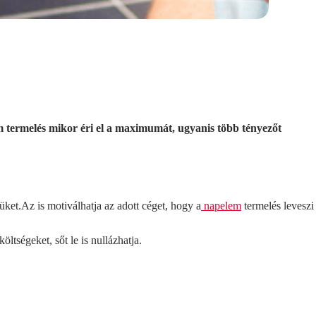
m termelés mikor éri el a maximumát, ugyanis több tényezőt
üket.
Az is motiválhatja az adott céget, hogy a
napelem
termelés leveszi
tségeket, sőt le is nullázhatja.