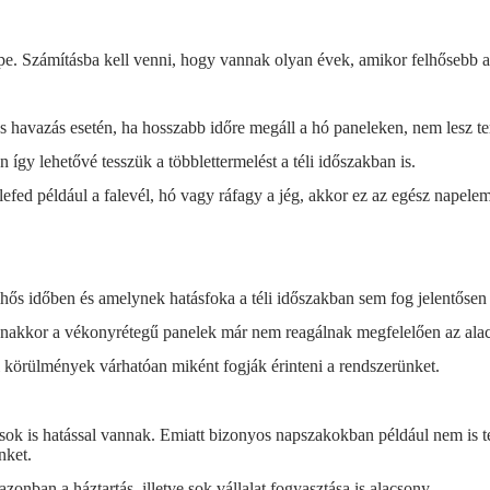
epe. Számításba kell venni, hogy vannak olyan évek, amikor felhősebb az
 havazás esetén, ha hosszabb időre megáll a hó paneleken, nem lesz te
n így lehetővé tesszük a többlettermelést a téli időszakban is.
efed például a falevél, hó vagy ráfagy a jég, akkor ez az egész napelem
ős időben és amelynek hatásfoka a téli időszakban sem fog jelentősen
nakkor a vékonyrétegű panelek már nem reagálnak megfelelően az alacs
rási körülmények várhatóan miként fogják érinteni a rendszerünket.
zások is hatással vannak. Emiatt bizonyos napszakokban például nem i
nket.
onban a háztartás, illetve sok vállalat fogyasztása is alacsony.