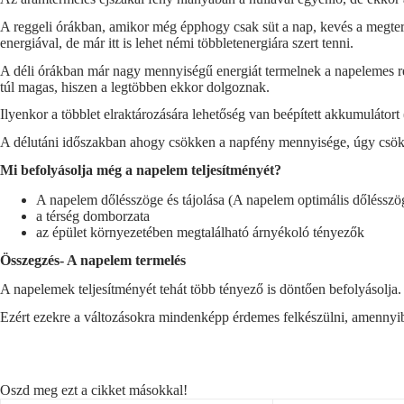
A reggeli órákban, amikor még épphogy csak süt a nap, kevés a megterm
energiával, de már itt is lehet némi többletenergiára szert tenni.
A déli órákban már nagy mennyiségű energiát termelnek a napelemes rend
túl magas, hiszen a legtöbben ekkor dolgoznak.
Ilyenkor a többlet elraktározására lehetőség van beépített akkumulátort
A délutáni időszakban ahogy csökken a napfény mennyisége, úgy csökke
Mi befolyásolja még a napelem teljesítményét?
A napelem dőlésszöge és tájolása (A napelem optimális dőlésszöge 
a térség domborzata
az épület környezetében megtalálható árnyékoló tényezők
Összegzés- A napelem termelés
A napelemek teljesítményét tehát több tényező is döntően befolyásolja.
Ezért ezekre a változásokra mindenképp érdemes felkészülni, amennyi
Oszd meg ezt a cikket másokkal!