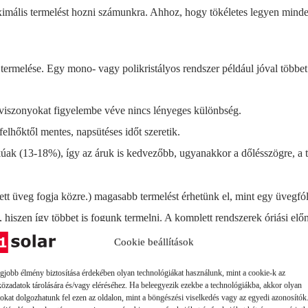
ális termelést hozni számunkra. Ahhoz, hogy tökéletes legyen minden,
termelése. Egy mono- vagy polikristályos rendszer például jóval többe
 viszonyokat figyelembe véve nincs lényeges különbség.
lhőktől mentes, napsütéses időt szeretik.
okúak (13-18%), így az áruk is kedvezőbb, ugyanakkor a dőlésszögre, a t
tt üveg fogja közre.) magasabb termelést érhetünk el, mint egy üvegfóli
 hiszen így többet is fogunk termelni. A komplett rendszerek óriási el
Cookie beállítások
egjobb élmény biztosítása érdekében olyan technológiákat használunk, mint a cookie-k az
közadatok tárolására és/vagy eléréséhez. Ha beleegyezik ezekbe a technológiákba, akkor olyan
sítményt nyújtó paneleket?
tokat dolgozhatunk fel ezen az oldalon, mint a böngészési viselkedés vagy az egyedi azonosítók