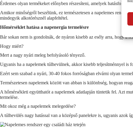
hoz
Érdemes olyan termékeket előnyben részesíteni, amelyek
hatásfoka
, te
Amikor minőségről beszélünk, ez természetesen a napelemes rendszer öss
mindegyik alkotórésznél alapfeltétel.
Hőmérséklet hatása a napenergia termelésre
Bár sokan nem is gondolnák, de nyáron kisebb az esély arra, hogy a ren
Hogy miért?
Mert a nagy nyári meleg befolyásoló tényező.
Ugyanis ha a napelemek túlhevülnek, akkor kisebb teljesítménnyel is fo
Ezért sem szabad a nyári, 30-40 fokos forróságban elvárni olyan termel
Természetesen napelemek között van abban is különbség, hogyan reagál
A hőmérsékleti együtthatót a napelemek adatlapján tüntetik fel. Azt 
termelése.
Mit okoz még a napelemek melegedése?
A túlhevülés nagy hatással van a középső panelekre is, ugyanis azok így