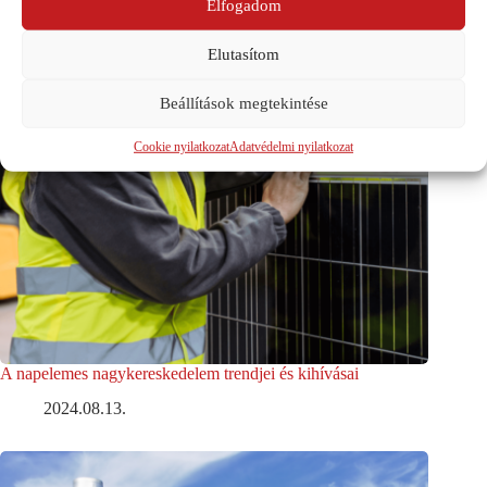
Elfogadom
Elutasítom
Beállítások megtekintése
Cookie nyilatkozat
Adatvédelmi nyilatkozat
A napelemes nagykereskedelem trendjei és kihívásai
2024.08.13.