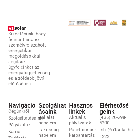
Küldetésünk, hogy
fenntartható és
személyre szabott
energetikai
megoldásokkal
segítsük
ügyfeleinket az
energiafüggetlenség
és a zöldebb jövő
elérésében.
Navigáció
Szolgáltat
Hasznos
Elérhetősé
ásaink
linkek
geink
Cégünkről
Vállalati
Aktuális
(+36) 20-298-
Szolgáltatásaink
napelem
pályázatok
5200
Pályázatok
Lakossági
Panelmosás-
info@a1solar.hu
Karrier
napelem
karbantartás
1222