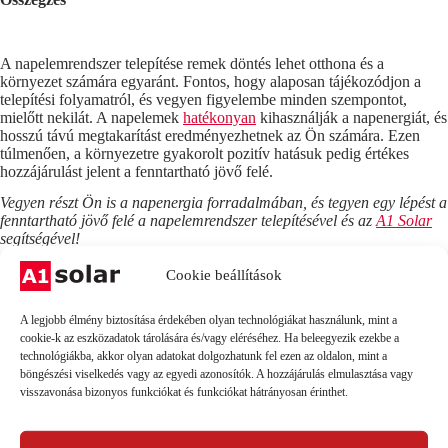
A napelemrendszer telepítése remek döntés lehet otthona és a
környezet számára egyaránt. Fontos, hogy alaposan tájékozódjon a
telepítési folyamatról, és vegyen figyelembe minden szempontot,
mielőtt nekilát. A napelemek
hatékonyan
kihasználják a napenergiát, és
hosszú távú megtakarítást eredményezhetnek az Ön számára. Ezen
túlmenően, a környezetre gyakorolt pozitív hatásuk pedig értékes
hozzájárulást jelent a fenntartható jövő felé.
Vegyen részt Ön is a napenergia forradalmában, és tegyen egy lépést a
fenntartható jövő felé a napelemrendszer telepítésével és az
A1 Solar
segítségével!
Cookie beállítások
A legjobb élmény biztosítása érdekében olyan technológiákat használunk, mint a
PREVIOUS
NEXT
cookie-k az eszközadatok tárolására és/vagy eléréséhez. Ha beleegyezik ezekbe a
technológiákba, akkor olyan adatokat dolgozhatunk fel ezen az oldalon, mint a
Ezek is érdekelhetnek...
böngészési viselkedés vagy az egyedi azonosítók. A hozzájárulás elmulasztása vagy
visszavonása bizonyos funkciókat és funkciókat hátrányosan érinthet.