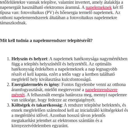
tetőfelületekre vannak telepítve, valamint invertert, amely átalakítja a
napenergiát használható elektromos árammá. A
napelemeknek
két fő
típusa van: fotovoltaikus (PV) és hőenergia termelő napelemek. Az
otthoni napelemrendszerek általában a fotovoltaikus napelemekre
támaszkodnak.
Mit kell tudnia a napelemrendszer telepítéséről?
Helyszín és helyzet
: A napelemek hatékonysága nagymértékben
függ a telepítés helyszínétől és helyzetétől. Az optimális
hatékonyság érdekében a napelemeknek a nap legnagyobb
részét el kell kapnia, ezért a tetőn vagy a kertben található
megfelelő hely kiválasztása kulcsfontosságú.
Energiatermelés és igény
: Fontos figyelembe venni az otthona
áramfogyasztását, mielőtt megtervezné a
napelemrendszere
méretét
. A felhasznált energia határozza meg, mennyi napelemre
van szüksége, hogy fedezze az energiaigényét.
Költségek és takarékosság
: A rendszer telepítése befektetés, és
ennek megfelelően számolnod kell az inicializáló költségekkel és
a megtérülési idővel. Azonban hosszú távon jelentős
megtakarítást jelenthet az elektromos számláin és a
környezetvédelemben egyaránt.