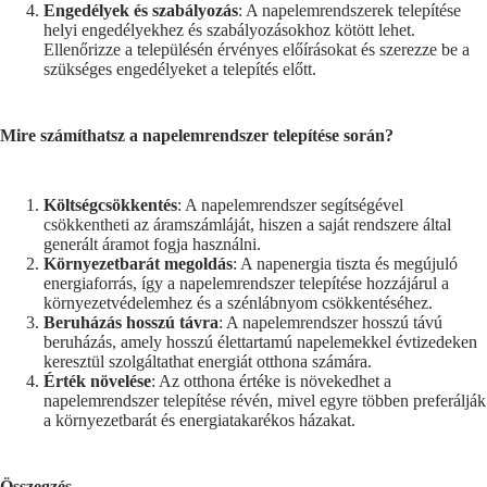
Engedélyek és szabályozás
: A napelemrendszerek telepítése
helyi engedélyekhez és szabályozásokhoz kötött lehet.
Ellenőrizze a településén érvényes előírásokat és szerezze be a
szükséges engedélyeket a telepítés előtt.
Mire számíthatsz a napelemrendszer telepítése során?
Költségcsökkentés
: A napelemrendszer segítségével
csökkentheti az áramszámláját, hiszen a saját rendszere által
generált áramot fogja használni.
Környezetbarát megoldás
: A napenergia tiszta és megújuló
energiaforrás, így a napelemrendszer telepítése hozzájárul a
környezetvédelemhez és a szénlábnyom csökkentéséhez.
Beruházás hosszú távra
: A napelemrendszer hosszú távú
beruházás, amely hosszú élettartamú napelemekkel évtizedeken
keresztül szolgáltathat energiát otthona számára.
Érték növelése
: Az otthona értéke is növekedhet a
napelemrendszer telepítése révén, mivel egyre többen preferálják
a környezetbarát és energiatakarékos házakat.
Összegzés