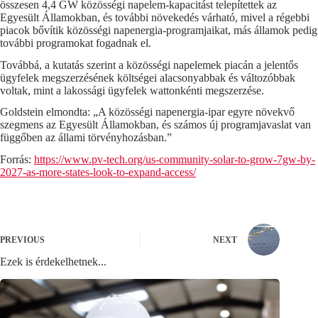
összesen 4,4 GW közösségi napelem-kapacitást telepítettek az
Egyesült Államokban, és további növekedés várható, mivel a régebbi
piacok bővítik közösségi napenergia-programjaikat, más államok pedig
további programokat fogadnak el.
Továbbá, a kutatás szerint a közösségi napelemek piacán a jelentős
ügyfelek megszerzésének költségei alacsonyabbak és változóbbak
voltak, mint a lakossági ügyfelek wattonkénti megszerzése.
Goldstein elmondta: „A közösségi napenergia-ipar egyre növekvő
szegmens az Egyesült Államokban, és számos új programjavaslat van
függőben az állami törvényhozásban.”
Forrás:
https://www.pv-tech.org/us-community-solar-to-grow-7gw-by-
2027-as-more-states-look-to-expand-access/
PREVIOUS
NEXT
Ezek is érdekelhetnek...