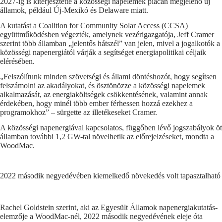
2027-ig is kiterjesztette a közösségi napelemek piacán megjelenő új
államok, például Új-Mexikó és Delaware miatt.
A kutatást a Coalition for Community Solar Access (CCSA)
együttműködésben végezték, amelynek vezérigazgatója, Jeff Cramer
szerint több államban „jelentős hátszél” van jelen, mivel a jogalkotók a
közösségi napenergiától várják a segítséget energiapolitikai céljaik
elérésében.
„Felszólítunk minden szövetségi és állami döntéshozót, hogy segítsen
felszámolni az akadályokat, és ösztönözze a közösségi napelemek
alkalmazását, az energiaköltségek csökkentésének, valamint annak
érdekében, hogy minél több ember férhessen hozzá ezekhez a
programokhoz” – sürgette az illetékeseket Cramer.
A közösségi napenergiával kapcsolatos, függőben lévő jogszabályok öt
államban további 1,2 GW-tal növelhetik az előrejelzéseket, mondta a
WoodMac.
2022 második negyedévében kiemelkedő növekedés volt tapasztalható
Rachel Goldstein szerint, aki az Egyesült Államok napenergiakutatás-
elemzője a WoodMac-nél, 2022 második negyedévének eleje óta