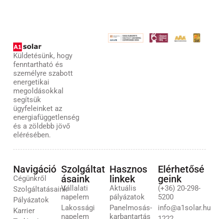
Küldetésünk, hogy
fenntartható és
személyre szabott
energetikai
megoldásokkal
segítsük
ügyfeleinket az
energiafüggetlenség
és a zöldebb jövő
elérésében.
Navigáció
Szolgáltat
Hasznos
Elérhetősé
ásaink
linkek
geink
Cégünkről
Vállalati
Aktuális
(+36) 20-298-
Szolgáltatásaink
napelem
pályázatok
5200
Pályázatok
Lakossági
Panelmosás-
info@a1solar.hu
Karrier
napelem
karbantartás
1222