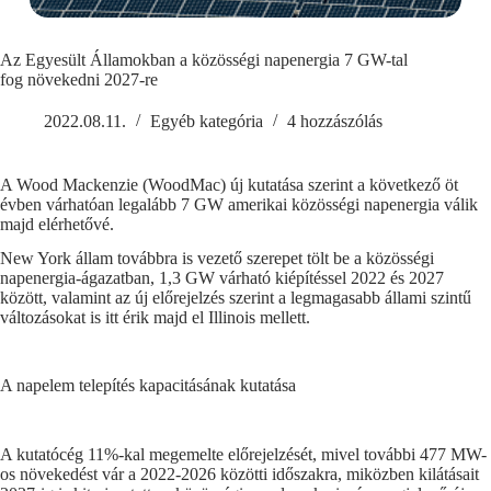
Az Egyesült Államokban a közösségi napenergia 7 GW-tal
fog növekedni 2027-re
2022.08.11.
Egyéb kategória
4 hozzászólás
A Wood Mackenzie (WoodMac) új kutatása szerint a következő öt
évben várhatóan legalább 7 GW amerikai közösségi napenergia válik
majd elérhetővé.
New York állam továbbra is vezető szerepet tölt be a közösségi
napenergia-ágazatban, 1,3 GW várható kiépítéssel 2022 és 2027
között, valamint az új előrejelzés szerint a legmagasabb állami szintű
változásokat is itt érik majd el Illinois mellett.
A napelem telepítés kapacitásának kutatása
A kutatócég 11%-kal megemelte előrejelzését, mivel további 477 MW-
os növekedést vár a 2022-2026 közötti időszakra, miközben kilátásait