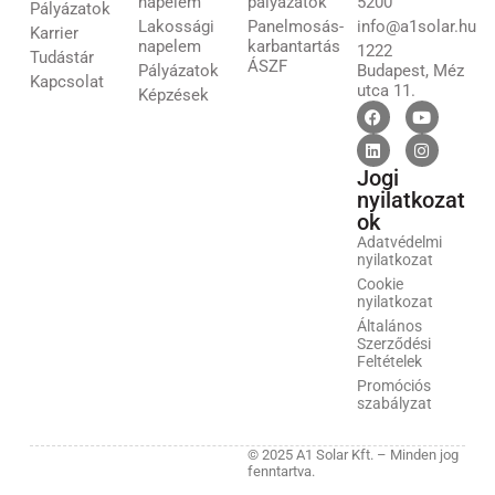
napelem
pályázatok
5200
Pályázatok
Lakossági
Panelmosás-
info@a1solar.hu
Karrier
napelem
karbantartás
1222
Tudástár
ÁSZF
Pályázatok
Budapest, Méz
Kapcsolat
utca 11.
Képzések
Jogi
nyilatkozat
ok
Adatvédelmi
nyilatkozat
Cookie
nyilatkozat
Általános
Szerződési
Feltételek
Promóciós
szabályzat
© 2025 A1 Solar Kft. – Minden jog
fenntartva.