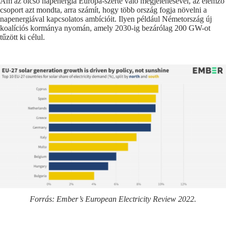
Ám az olcsó napenergia Európa-szerte való megjelenésével, az elemző
csoport azt mondta, arra számít, hogy több ország fogja növelni a
napenergiával kapcsolatos ambícióit. Ilyen például Németország új
koalíciós kormánya nyomán, amely 2030-ig bezárólag 200 GW-ot
tűzött ki célul.
Forrás: Ember’s European Electricity Review 2022.