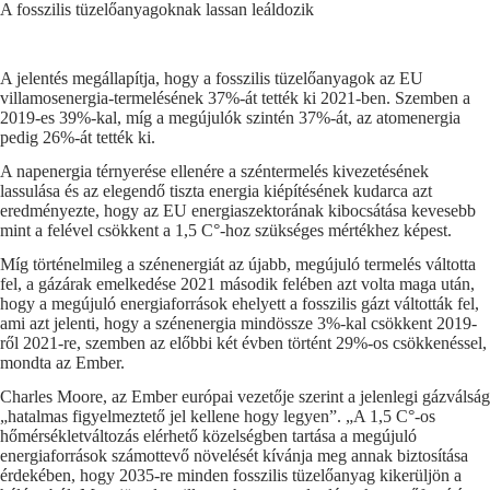
A fosszilis tüzelőanyagoknak lassan leáldozik
A jelentés megállapítja, hogy a fosszilis tüzelőanyagok az EU
villamosenergia-termelésének 37%-át tették ki 2021-ben. Szemben a
2019-es 39%-kal, míg a megújulók szintén 37%-át, az atomenergia
pedig 26%-át tették ki.
A napenergia térnyerése ellenére a széntermelés kivezetésének
lassulása és az elegendő tiszta energia kiépítésének kudarca azt
eredményezte, hogy az EU energiaszektorának kibocsátása kevesebb
mint a felével csökkent a 1,5 C°-hoz szükséges mértékhez képest.
Míg történelmileg a szénenergiát az újabb, megújuló termelés váltotta
fel, a gázárak emelkedése 2021 második felében azt volta maga után,
hogy a megújuló energiaforrások ehelyett a fosszilis gázt váltották fel,
ami azt jelenti, hogy a szénenergia mindössze 3%-kal csökkent 2019-
ről 2021-re, szemben az előbbi két évben történt 29%-os csökkenéssel,
mondta az Ember.
Charles Moore, az Ember európai vezetője szerint a jelenlegi gázválság
„hatalmas figyelmeztető jel kellene hogy legyen”. „A 1,5 C°-os
hőmérsékletváltozás elérhető közelségben tartása a megújuló
energiaforrások számottevő növelését kívánja meg annak biztosítása
érdekében, hogy 2035-re minden fosszilis tüzelőanyag kikerüljön a