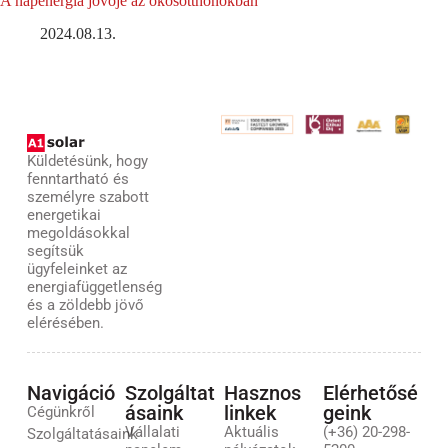
A napenergia jövője az okosotthonokban
2024.08.13.
Küldetésünk, hogy
fenntartható és
személyre szabott
energetikai
megoldásokkal
segítsük
ügyfeleinket az
energiafüggetlenség
és a zöldebb jövő
elérésében.
Navigáció
Szolgáltat
Hasznos
Elérhetősé
ásaink
linkek
geink
Cégünkről
Vállalati
Aktuális
(+36) 20-298-
Szolgáltatásaink