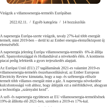
Virágzik a villamosenergia-termelés Európában
2022.02.11.
Egyéb kategória
14 hozzászólás
A napenergia Európa-szerte virágzik, tavaly 27%-kal több energiát
termelt, mint 2019-ben – derül ki az Ember energia-elemzőközpont új
elemzéséből.
A napenergia jelenleg Európa villamosenergia-termelés 6%-át állítja
elő, Spanyolországgal és Hollandiával a növekedés élén. A kontinens
piacai pedig lefektetik a gyors terjeszkedés alapjait.
Az Európai Unió (EU) 27 tagállamának 2021-es valamint 2019-es
villamosenergia-termelés összehasonlításával, az Ember European
Electricity Review kimutatta, hogy a nap- és szélenergia először
termelt több villamos energiát mint a gáz. A napenergia növekedése
kulcsfontosságú volt ahhoz, hogy átlépjük ezt a mérföldkövet, ahogyan
a technológia „szárnyalni kezd”.
A szél- és napenergia együttesen az EU villamosenergia-termelésének
19%-át állította elő 2021-ben, szemben a 2019-es 17%-kal.