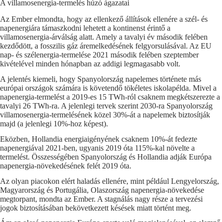
A villamosenergia-termelés húzó ágazatai
Az Ember elmondta, hogy az ellenkező állítások ellenére a szél- és
napenergiára támaszkodni lehetett a kontinenst érintő a
villamosenergia-árválság alatt. Amely a tavalyi év második felében
kezdődött, a fosszilis gáz áremelkedésének felgyorsulásával. Az EU
nap- és szélenergia-termelése 2021 második felében szeptember
kivételével minden hónapban az addigi legmagasabb volt.
A jelentés kiemeli, hogy Spanyolország napelemes története más
európai országok számára is követendő tökéletes iskolapélda. Mivel a
napenergia-termelést a 2019-es 15 TWh-ról csaknem megkétszerezte a
tavalyi 26 TWh-ra. A jelenlegi tervek szerint 2030-ra Spanyolország
villamosenergia-termelésének közel 30%-át a napelemek biztosítják
majd (a jelenlegi 10%-hoz képest).
Eközben, Hollandia energiaigényének csaknem 10%-át fedezte
napenergiával 2021-ben, ugyanis 2019 óta 115%-kal növelte a
termelést. Összességében Spanyolország és Hollandia adják Európa
napenergia-növekedésének felét 2019 óta.
Az olyan piacokon elért haladás ellenére, mint például Lengyelország,
Magyarország és Portugália, Olaszország napenergia-növekedése
megtorpant, mondta az Ember. A stagnálás nagy része a tervezési
jogok biztosításában bekövetkezett késések miatt történt meg.