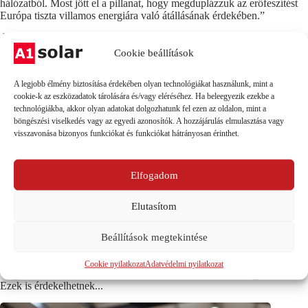
hálózatból. Most jött el a pillanat, hogy megduplázzuk az erőfeszítést
Európa tiszta villamos energiára való átállásának érdekében.”
A növekedés szorgalmazása végett az
Európai Bizottság nyilvános
konzultációt indított
a kontinens napenergiájáról. Miközben folytatja a
Cookie beállítások
napenergia-stratégiájának még ebben az évben történő közzétételére
irányuló előkészületeket.
A legjobb élmény biztosítása érdekében olyan technológiákat használunk, mint a
Az elemzőközpont arra figyelmeztetett, hogy mivel a piaci árak azt
cookie-k az eszközadatok tárolására és/vagy eléréséhez. Ha beleegyezik ezekbe a
jelzik, hogy a gázválság még legalább a következő két évben
technológiákba, akkor olyan adatokat dolgozhatunk fel ezen az oldalon, mint a
folytatódni fog, Európa éghajlat-politikai céljai veszélybe kerülhetnek,
böngészési viselkedés vagy az egyedi azonosítók. A hozzájárulás elmulasztása vagy
ha az országok nem gyorsítják fel a megújuló energiaforrások
visszavonása bizonyos funkciókat és funkciókat hátrányosan érinthet.
telepítését.
Elfogadom
Forrás:
https://www.pv-tech.org/solar-begins-to-soar-in-europe-as-
generation-jumps-27-in-two-years-ember/
Elutasítom
Beállítások megtekintése
Cookie nyilatkozat
Adatvédelmi nyilatkozat
PREVIOUS
NEXT
Ezek is érdekelhetnek...