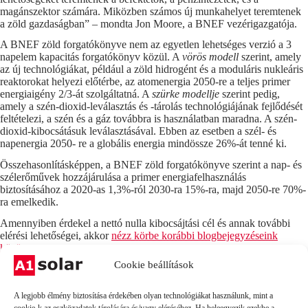
magánszektor számára. Miközben számos új munkahelyet teremtenek
a zöld gazdaságban” – mondta Jon Moore, a BNEF vezérigazgatója.
A BNEF zöld forgatókönyve nem az egyetlen lehetséges verzió a 3
napelem kapacitás forgatókönyv közül. A
vörös modell
szerint, amely
az új technológiákat, például a zöld hidrogént és a moduláris nukleáris
reaktorokat helyezi előtérbe, az atomenergia 2050-re a teljes primer
energiaigény 2/3-át szolgáltatná. A
szürke modellje
szerint pedig,
amely a szén-dioxid-leválasztás és -tárolás technológiájának fejlődését
feltételezi, a szén és a gáz továbbra is használatban maradna. A szén-
dioxid-kibocsátásuk leválasztásával. Ebben az esetben a szél- és
napenergia 2050- re a globális energia mindössze 26%-át tenné ki.
Összehasonlításképpen, a BNEF zöld forgatókönyve szerint a nap- és
szélerőművek hozzájárulása a primer energiafelhasználás
biztosításához a 2020-as 1,3%-ról 2030-ra 15%-ra, majd 2050-re 70%-
ra emelkedik.
Amennyiben érdekel a nettó nulla kibocsájtási cél és annak további
elérési lehetőségei, akkor
nézz körbe korábbi blogbejegyzéseink
között
.
Cookie beállítások
Forrás:
https://www.pv-tech.org/bnef-net-zero-could-require-455gw-
of-new-solar-capacity-each-year-by-2030-with-20tw-installed-by-
2050/
A legjobb élmény biztosítása érdekében olyan technológiákat használunk, mint a