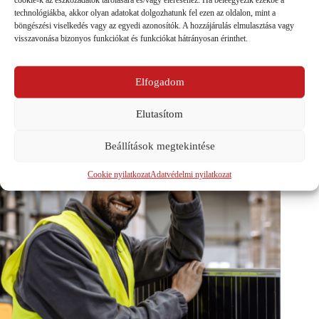
cookie-k az eszközadatok tárolására és/vagy eléréséhez. Ha beleegyezik ezekbe a
technológiákba, akkor olyan adatokat dolgozhatunk fel ezen az oldalon, mint a
böngészési viselkedés vagy az egyedi azonosítók. A hozzájárulás elmulasztása vagy
visszavonása bizonyos funkciókat és funkciókat hátrányosan érinthet.
PREVIOUS
NEXT
Elfogadom
Ezek is érdekelhetnek...
Elutasítom
Beállítások megtekintése
Cookie nyilatkozat
Adatvédelmi nyilatkozat