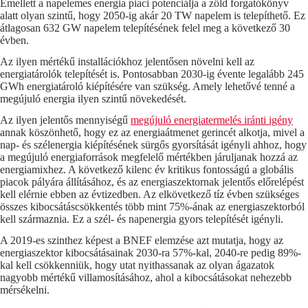
Emellett a napelemes energia piaci potenciálja a zöld forgatókönyv
alatt olyan szintű, hogy 2050-ig akár 20 TW napelem is telepíthető. Ez
átlagosan 632 GW napelem telepítésének felel meg a következő 30
évben.
Az ilyen mértékű installációkhoz jelentősen növelni kell az
energiatárolók telepítését is. Pontosabban 2030-ig évente legalább 245
GWh energiatároló kiépítésére van szükség. Amely lehetővé tenné a
megújuló energia ilyen szintű növekedését.
Az ilyen jelentős mennyiségű
megújuló energiatermelés iránti igény
annak köszönhető, hogy ez az energiaátmenet gerincét alkotja, mivel a
nap- és szélenergia kiépítésének sürgős gyorsítását igényli ahhoz, hogy
a megújuló energiaforrások megfelelő mértékben járuljanak hozzá az
energiamixhez. A következő kilenc év kritikus fontosságú a globális
piacok pályára állításához, és az energiaszektornak jelentős előrelépést
kell elérnie ebben az évtizedben. Az elkövetkező tíz évben szükséges
összes kibocsátáscsökkentés több mint 75%-ának az energiaszektorból
kell származnia. Ez a szél- és napenergia gyors telepítését igényli.
A 2019-es szinthez képest a BNEF elemzése azt mutatja, hogy az
energiaszektor kibocsátásainak 2030-ra 57%-kal, 2040-re pedig 89%-
kal kell csökkenniük, hogy utat nyithassanak az olyan ágazatok
nagyobb mértékű villamosításához, ahol a kibocsátásokat nehezebb
mérsékelni.