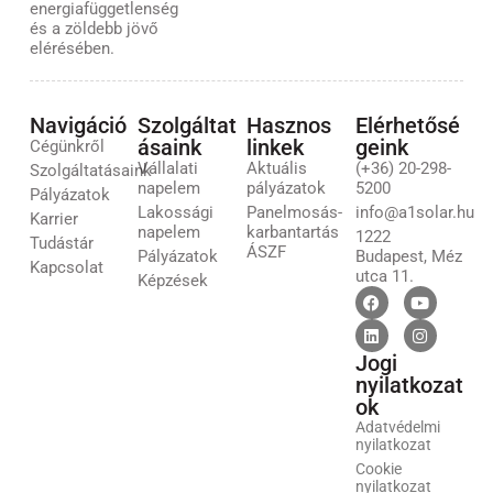
energiafüggetlenség
és a zöldebb jövő
elérésében.
Navigáció
Szolgáltat
Hasznos
Elérhetősé
ásaink
linkek
geink
Cégünkről
Vállalati
Aktuális
(+36) 20-298-
Szolgáltatásaink
napelem
pályázatok
5200
Pályázatok
Lakossági
Panelmosás-
info@a1solar.hu
Karrier
napelem
karbantartás
1222
Tudástár
ÁSZF
Pályázatok
Budapest, Méz
Kapcsolat
utca 11.
Képzések
Jogi
nyilatkozat
ok
Adatvédelmi
nyilatkozat
Cookie
nyilatkozat