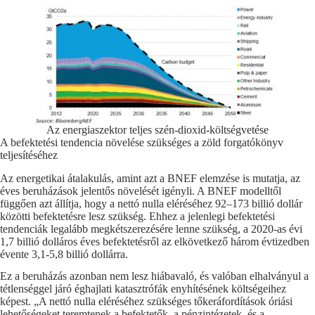
Az energiaszektor teljes szén-dioxid-költségvetése
A befektetési tendencia növelése szükséges a zöld forgatókönyv
teljesítéséhez
Az energetikai átalakulás, amint azt a BNEF elemzése is mutatja, az
éves beruházások jelentős növelését igényli. A BNEF modelltől
függően azt állítja, hogy a nettó nulla eléréséhez 92–173 billió dollár
közötti befektetésre lesz szükség. Ehhez a jelenlegi befektetési
tendenciák legalább megkétszerezésére lenne szükség, a 2020-as évi
1,7 billió dolláros éves befektetésről az elkövetkező három évtizedben
évente 3,1-5,8 billió dollárra.
Ez a beruházás azonban nem lesz hiábavaló, és valóban elhalványul a
tétlenséggel járó éghajlati katasztrófák enyhítésének költségeihez
képest. „A nettó nulla eléréséhez szükséges tőkeráfordítások óriási
lehetőségeket teremtenek a befektetők, a pénzintézetek, és a