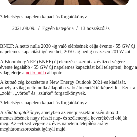
3 lehetséges napelem kapacitás forgatókönyv
2021.08.09.
Egyéb kategória
13 hozzászólás
BNEF: A nettó nulla 2030 -ig való elérésének célja évente 455 GW új
napelemes kapacitást igényelhet, 2050 -ig pedig összesen 20TW -ot
A BloombergNEF (BNEF) új elemzése szerint az évtized végére
évente legalább 455 GW új napelemes kapacitást kell telepíteni, hogy a
világ elérje a
nettó nulla
állapotot.
A kutató cég közzétette a New Energy Outlook 2021-es kiadását,
amely a világ nettó nulla állapotba való átmenetét térképezi fel. Ezek a
„zöld”, „vörös” és „szürke” forgatókönyvek.
3 lehetséges napelem kapacitás forgatókönyv
A
zöld forgatókönyv
, amelyben az energiaszektor szén-dioxid-
mentesítésének nagy részét nap- és szélenergia keverékével oldják
meg. Az évtized végére az éves napelem-telepítési arány
megháromszorozását igényli majd.