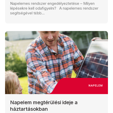
Napelemes rendszer engedélyeztetése – Milyen
lépésekre kell odafigyelni? A napelemes rendszer
segítségével több...
NAPELEM
Napelem megtérülési ideje a
háztartásokban