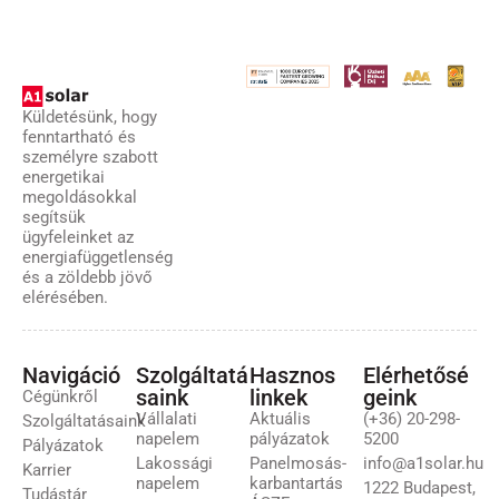
Küldetésünk, hogy
fenntartható és
személyre szabott
energetikai
megoldásokkal
segítsük
ügyfeleinket az
energiafüggetlenség
és a zöldebb jövő
elérésében.
Navigáció
Szolgáltatá
Hasznos
Elérhetősé
saink
linkek
geink
Cégünkről
Vállalati
Aktuális
(+36) 20-298-
Szolgáltatásaink
napelem
pályázatok
5200
Pályázatok
Lakossági
Panelmosás-
info@a1solar.hu
Karrier
napelem
karbantartás
1222 Budapest,
Tudástár