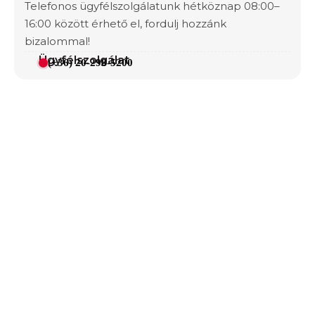
Telefonos ügyfélszolgálatunk hétköznap 08:00–
16:00 között érhető el, fordulj hozzánk
bizalommal!
Ügyfélszolgálat
(+36) 20-298-5200