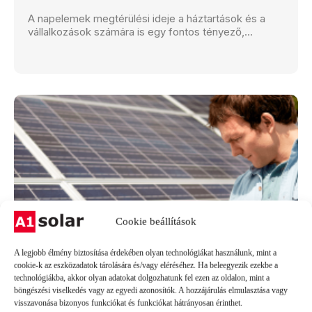
A napelemek megtérülési ideje a háztartások és a
Cookie beállítások
vállalkozások számára is egy fontos tényező,...
A legjobb élmény biztosítása érdekében olyan technológiákat használunk, mint a
cookie-k az eszközadatok tárolására és/vagy eléréséhez. Ha beleegyezik ezekbe a
technológiákba, akkor olyan adatokat dolgozhatunk fel ezen az oldalon, mint a
böngészési viselkedés vagy az egyedi azonosítók. A hozzájárulás elmulasztása vagy
visszavonása bizonyos funkciókat és funkciókat hátrányosan érinthet.
Elfogadom
Elutasítom
Beállítások megtekintése
Cookie nyilatkozat
Adatvédelmi nyilatkozat
NAPELEM
Napelem termelés: mikor és mennyit
termel egy napelem?