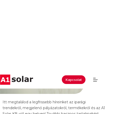
Kapcsolat
Tudástár & Blog
Legfrissebb
Híreink
Itt megtalálod a legfrissebb híreinket az iparági
trendekről, megjelenő pályázatokról, termékekről és az A1
Solar Kft.-ről egy helyen! További hasznos tartalmakért