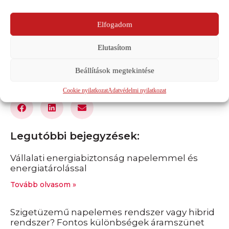
A napelem hatékonysága és teljesítménye számos
környezeti és egyéb jellemzőtől függ. Nehéz
pontosan meghatározni,...
Előző
1
…
23
24
25
Következő
Legutóbbi bejegyzések:
Vállalati energiabiztonság napelemmel és
energiatárolással
Tovább olvasom »
Szigetüzemű napelemes rendszer vagy hibrid
rendszer? Fontos különbségek áramszünet