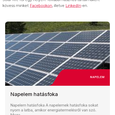
kövess minket
Facebookon
, illetve
LinkedIn
-en.
NAPELEM
Napelem hatásfoka
Napelem hatásfoka A napelemek hatásfoka sokat
nyom a latba, amikor energiatermelésről van szó.
Maga...